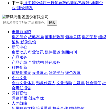
下一条
浙江省经信厅一行领导莅临新凤鸣调研“雄鹰企
业”建设情况
走进新凤鸣
集团简介
战略布局
董事长致辞
领导关怀
集团荣誉
组织
架构
影像集锦
新闻中心
集团动态
行业资讯
媒体报道
集团内刊
产品服务
产品介绍
产业结构
特色服务
科技创新
信息化建设
设备展示
研发平台
绿色发展
企业文化
企业文化体系
形象代言人
文化活动
主题年
社会责任
社
会责任报告
党群联动
党建群团
创先争优
人才战略
新凤鸣商学院
培养通道
校企合作
招聘岗位