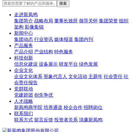
走进新凤鸣
集团简介
战略布局
董事长致辞
领导关怀
集团荣誉
组织
架构
影像集锦
新闻中心
集团动态
行业资讯
媒体报道
集团内刊
产品服务
产品介绍
产业结构
特色服务
科技创新
信息化建设
设备展示
研发平台
绿色发展
企业文化
企业文化体系
形象代言人
文化活动
主题年
社会责任
社
会责任报告
党群联动
党建群团
创先争优
人才战略
新凤鸣商学院
培养通道
校企合作
招聘岗位
联系我们
联系方式
留言反馈
投资者关系
清廉新凤鸣