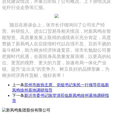
息化建设情况，并重点听取了公司概况、上下游情况及
化纤行业走势等汇报。
随后在座谈会上，张市长仔细询问了公司生产经
营、科研投入、进出口贸易等相关情况，对新凤鸣在智
能智造、高质量发展上取得的成绩表示充分肯定，高度
赞扬了新凤鸣人在后疫情时代以自强不息、百折不挠的
奋斗精神，助力桐乡经济快速复苏。张市长勉励公司要
把握时代机遇，全面投身高质量发展浪潮，以更高的站
位、更宽的视野、更大的力度，加速布局一体化产业
链、提升“走出去”的竞争力、树立良好的品牌形象，为
桐乡经济再作贡献，做好表率！
上一条
苏州市政协主席、党组书记朱民一行领导莅临新
凤鸣徐州基地调研指导
下一条
新沂市委书记陈堂清莅临新凤鸣徐州基地调研指
导