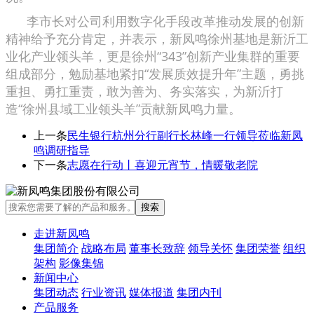
李市长对公司利用数字化手段改革推动发展的创新
精神给予充分肯定，并表示，新凤鸣徐州基地是新沂工
业化产业领头羊，更是徐州“343”创新产业集群的重要
组成部分，勉励基地紧扣“发展质效提升年”主题，勇挑
重担、勇扛重责，敢为善为、务实落实，为新沂打
造“徐州县域工业领头羊”贡献新凤鸣力量。
上一条
民生银行杭州分行副行长林峰一行领导莅临新凤
鸣调研指导
下一条
志愿在行动丨喜迎元宵节，情暖敬老院
走进新凤鸣
集团简介
战略布局
董事长致辞
领导关怀
集团荣誉
组织
架构
影像集锦
新闻中心
集团动态
行业资讯
媒体报道
集团内刊
产品服务