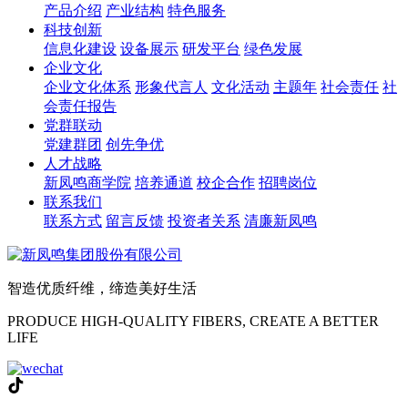
产品介绍
产业结构
特色服务
科技创新
信息化建设
设备展示
研发平台
绿色发展
企业文化
企业文化体系
形象代言人
文化活动
主题年
社会责任
社
会责任报告
党群联动
党建群团
创先争优
人才战略
新凤鸣商学院
培养通道
校企合作
招聘岗位
联系我们
联系方式
留言反馈
投资者关系
清廉新凤鸣
智造优质纤维，缔造美好生活
PRODUCE HIGH-QUALITY FIBERS, CREATE A BETTER
LIFE