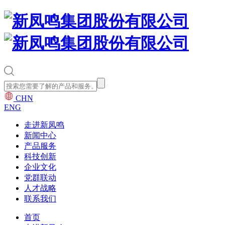
CHN
ENG
走进新凤鸣
新闻中心
产品服务
科技创新
企业文化
党群联动
人才战略
联系我们
首页