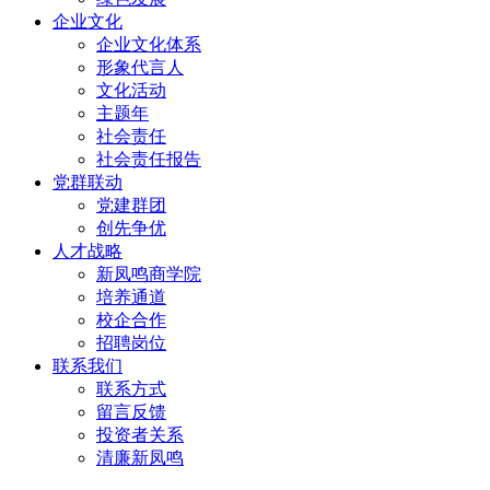
企业文化
企业文化体系
形象代言人
文化活动
主题年
社会责任
社会责任报告
党群联动
党建群团
创先争优
人才战略
新凤鸣商学院
培养通道
校企合作
招聘岗位
联系我们
联系方式
留言反馈
投资者关系
清廉新凤鸣