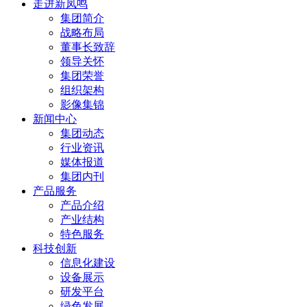
走进新凤鸣
集团简介
战略布局
董事长致辞
领导关怀
集团荣誉
组织架构
影像集锦
新闻中心
集团动态
行业资讯
媒体报道
集团内刊
产品服务
产品介绍
产业结构
特色服务
科技创新
信息化建设
设备展示
研发平台
绿色发展