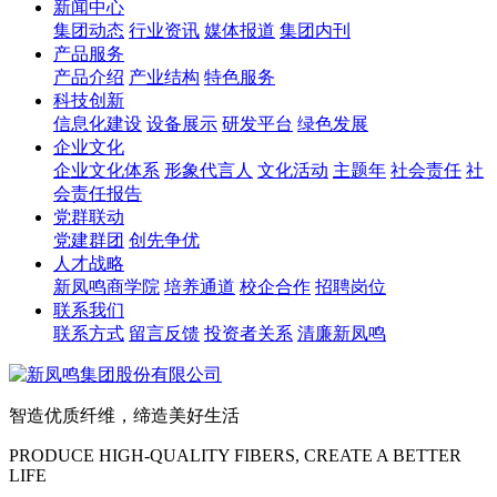
新闻中心
集团动态
行业资讯
媒体报道
集团内刊
产品服务
产品介绍
产业结构
特色服务
科技创新
信息化建设
设备展示
研发平台
绿色发展
企业文化
企业文化体系
形象代言人
文化活动
主题年
社会责任
社
会责任报告
党群联动
党建群团
创先争优
人才战略
新凤鸣商学院
培养通道
校企合作
招聘岗位
联系我们
联系方式
留言反馈
投资者关系
清廉新凤鸣
智造优质纤维，缔造美好生活
PRODUCE HIGH-QUALITY FIBERS, CREATE A BETTER
LIFE