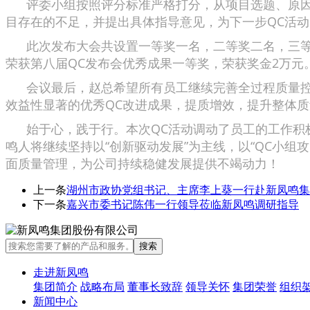
评委小组按照评分标准严格打分，从项目选题、原因分
目存在的不足，并提出具体指导意见，为下一步QC活
此次发布大会共设置一等奖一名，二等奖二名，三等奖五
荣获第八届QC发布会优秀成果一等奖，荣获奖金2万元
会议最后，赵总希望所有员工继续完善全过程质量控制
效益性显著的优秀QC改进成果，提质增效，提升整体
始于心，践于行。本次QC活动调动了员工的工作积极
鸣人将继续坚持以“创新驱动发展”为主线，以“QC小组
面质量管理，为公司持续稳健发展提供不竭动力！
上一条
湖州市政协党组书记、主席李上葵一行赴新凤鸣集
下一条
嘉兴市委书记陈伟一行领导莅临新凤鸣调研指导
走进新凤鸣
集团简介
战略布局
董事长致辞
领导关怀
集团荣誉
组织
新闻中心