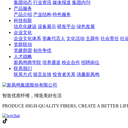
集团动态
行业资讯
媒体报道
集团内刊
产品服务
产品介绍
产业结构
特色服务
科技创新
信息化建设
设备展示
研发平台
绿色发展
企业文化
企业文化体系
形象代言人
文化活动
主题年
社会责任
社
党群联动
党建群团
创先争优
人才战略
新凤鸣商学院
培养通道
校企合作
招聘岗位
联系我们
联系方式
留言反馈
投资者关系
清廉新凤鸣
智造优质纤维，缔造美好生活
PRODUCE HIGH-QUALITY FIBERS, CREATE A BETTER LIF