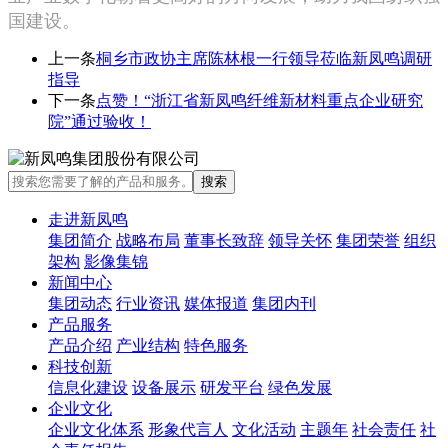
国建设。
上一条
桐乡市政协主席陈林根一行领导莅临新凤鸣调研
指导
下一条
点赞！“浙江省新凤鸣纤维新材料重点企业研究
院”通过验收！
走进新凤鸣
集团简介
战略布局
董事长致辞
领导关怀
集团荣誉
组织
架构
影像集锦
新闻中心
集团动态
行业资讯
媒体报道
集团内刊
产品服务
产品介绍
产业结构
特色服务
科技创新
信息化建设
设备展示
研发平台
绿色发展
企业文化
企业文化体系
形象代言人
文化活动
主题年
社会责任
社