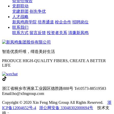
会责任报告
党群联动
党建群团
创先争优
人才战略
新凤鸣商学院
培养通道
校企合作
招聘岗位
联系我们
联系方式
留言反馈
投资者关系
清廉新凤鸣
智造优质纤维，缔造美好生活
PRODUCE HIGH-QUALITY FIBERS, CREATE A BETTER
LIFE
浙江省桐乡市洲泉工业园区德胜路888号
Tel:0573-88519583
Email:ho@xfmgroup.com
Copyright © 2020 Xin Feng Ming Group All Rights Reserved.
浙
ICP备12004652号-4
浙公网安备 33048302000694号
技术支
持：