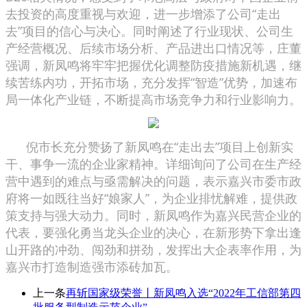
去投资的高度重视与欢迎，进一步增添了公司“走出
去”项目的信心与决心。同时阐述了行业现状、公司生
产经营概况、后续市场分析、产品进出口情况等，庄董
强调，新凤鸣将牢牢把握优化调整防疫措施新机遇，继
续苦练内功，开拓市场，充分发挥“智造”优势，加速布
局一体化产业链，不断提高市场竞争力和行业影响力。
倪市长充分赞扬了新凤鸣在“走出去”项目上创新实
干、事争一流的企业家精神。详细询问了公司在生产经
营中遇到的难点与亟需解决的问题，表示嘉兴市委市政
府将一如既往当好“娘家人”，为企业排忧解难，提供政
策支持与强大动力。同时，新凤鸣作为嘉兴民营企业的
代表，要强化勇当龙头企业的决心，在新形势下拿出逢
山开路的冲劲、闯劲和拼劲，发挥出大企表率作用，为
嘉兴市打造制造强市添砖加瓦。
上一条
再斩国家级荣誉丨新凤鸣入选“2022年工信部第四