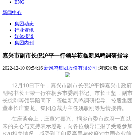
ENG
新闻中心
集团动态
行业资讯
媒体报道
集团内刊
嘉兴市副市长倪沪平一行领导莅临新凤鸣调研指导
2022-12-10 09:54:16
新凤鸣集团股份有限公司
浏览次数
4220
12月10日下午，嘉兴市副市长倪沪平携嘉兴市政府
副秘书长王荣一行在桐乡市委副书记、市长王坚，副市
长徐刚等领导陪同下，莅临新凤鸣调研指导。控股集团
董事长庄奎龙、集团总裁办主任姚敏刚等热情接待。
在座谈会上，庄董对嘉兴、桐乡市委市政府一直以
来的关心与支持表示感谢，向各位领导汇报了受邀参加
B20相关情况，感受到了印尼高层与政府对中国企业前