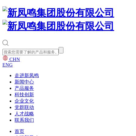
CHN
ENG
走进新凤鸣
新闻中心
产品服务
科技创新
企业文化
党群联动
人才战略
联系我们
首页