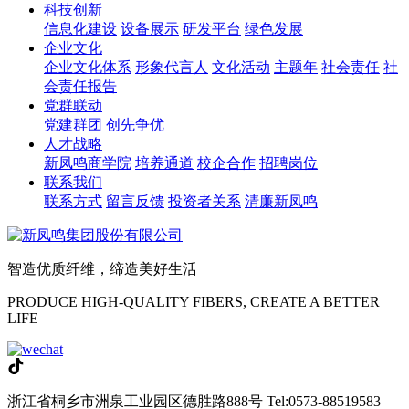
科技创新
信息化建设
设备展示
研发平台
绿色发展
企业文化
企业文化体系
形象代言人
文化活动
主题年
社会责任
社
会责任报告
党群联动
党建群团
创先争优
人才战略
新凤鸣商学院
培养通道
校企合作
招聘岗位
联系我们
联系方式
留言反馈
投资者关系
清廉新凤鸣
智造优质纤维，缔造美好生活
PRODUCE HIGH-QUALITY FIBERS, CREATE A BETTER
LIFE
浙江省桐乡市洲泉工业园区德胜路888号
Tel:0573-88519583