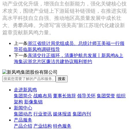
动产业优化升级，增强自主创新能力，强化关键核心技
术攻关，围绕产业链上下游延链补链强链，在推进实现
高水平科技自立自强、推动地区高质量发展中成长壮
大、勇攀高峰。为谱写“富强美高”新江苏现代化建设新
篇章贡献新凤鸣力量。
上一条
浙江省统计局党组成员、总统计师王美福一行领
导莅临新凤鸣调研指导
下一条
亲清交往正循环，清廉护航共发展丨新凤鸣&上
海集运浙北片区廉洁共建协议顺利签约
走进新凤鸣
集团简介
战略布局
董事长致辞
领导关怀
集团荣誉
组织
架构
影像集锦
新闻中心
集团动态
行业资讯
媒体报道
集团内刊
产品服务
产品介绍
产业结构
特色服务