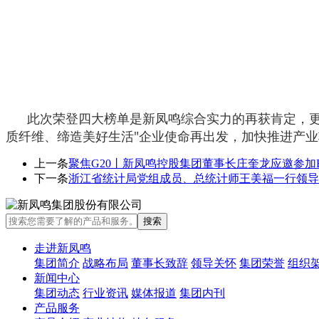
此次荣登四大榜单是新凤鸣综合实力的再获肯定，更是
质纤维、缔造美好生活"企业使命再出发，加快推进产
上一条
聚焦G20丨新凤鸣控股集团董事长庄奎龙应邀参加
下一条
浙江省统计局党组成员、总统计师王美福一行领导
走进新凤鸣
集团简介
战略布局
董事长致辞
领导关怀
集团荣誉
组织
新闻中心
集团动态
行业资讯
媒体报道
集团内刊
产品服务