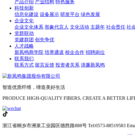
产品介绍
产业结构
特色服务
科技创新
信息化建设
设备展示
研发平台
绿色发展
企业文化
企业文化体系
形象代言人
文化活动
主题年
社会责任
社
党群联动
党建群团
创先争优
人才战略
新凤鸣商学院
培养通道
校企合作
招聘岗位
联系我们
联系方式
留言反馈
投资者关系
清廉新凤鸣
智造优质纤维，缔造美好生活
PRODUCE HIGH-QUALITY FIBERS, CREATE A BETTER LIF
浙江省桐乡市洲泉工业园区德胜路888号
Tel:0573-88519583
Ema