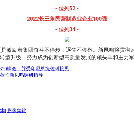
- 位列52 -
2022长三角民营制造业企业100强
- 位列34 -
激励着集团奋斗不停步，逐梦不停歇。新凤鸣将贯彻落
业转型升级，努力成为创新型高质量发展的领头羊和主力
B20峰会，并受印尼总统佐科接见
莅临新凤鸣调研指导
架构
影像集锦