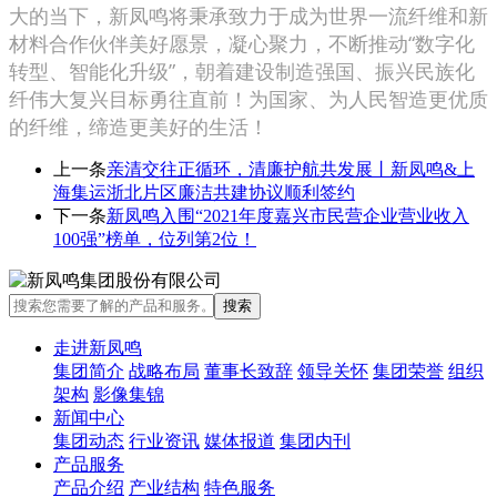
大的当下，新凤鸣将秉承致力于成为世界一流纤维和新
材料合作伙伴美好愿景，凝心聚力，不断推动“数字化
转型、智能化升级”，朝着建设制造强国、振兴民族化
纤伟大复兴目标勇往直前！为国家、为人民智造更优质
的纤维，缔造更美好的生活！
上一条
亲清交往正循环，清廉护航共发展丨新凤鸣&上
海集运浙北片区廉洁共建协议顺利签约
下一条
新凤鸣入围“2021年度嘉兴市民营企业营业收入
100强”榜单，位列第2位！
走进新凤鸣
集团简介
战略布局
董事长致辞
领导关怀
集团荣誉
组织
架构
影像集锦
新闻中心
集团动态
行业资讯
媒体报道
集团内刊
产品服务
产品介绍
产业结构
特色服务