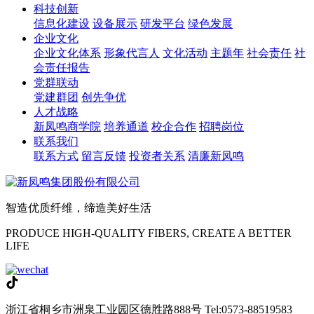
科技创新
信息化建设
设备展示
研发平台
绿色发展
企业文化
企业文化体系
形象代言人
文化活动
主题年
社会责任
社
会责任报告
党群联动
党建群团
创先争优
人才战略
新凤鸣商学院
培养通道
校企合作
招聘岗位
联系我们
联系方式
留言反馈
投资者关系
清廉新凤鸣
智造优质纤维，缔造美好生活
PRODUCE HIGH-QUALITY FIBERS, CREATE A BETTER
LIFE
浙江省桐乡市洲泉工业园区德胜路888号
Tel:0573-88519583