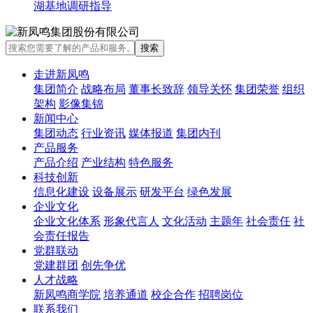
湖基地调研指导
走进新凤鸣
集团简介
战略布局
董事长致辞
领导关怀
集团荣誉
组织
架构
影像集锦
新闻中心
集团动态
行业资讯
媒体报道
集团内刊
产品服务
产品介绍
产业结构
特色服务
科技创新
信息化建设
设备展示
研发平台
绿色发展
企业文化
企业文化体系
形象代言人
文化活动
主题年
社会责任
社
会责任报告
党群联动
党建群团
创先争优
人才战略
新凤鸣商学院
培养通道
校企合作
招聘岗位
联系我们