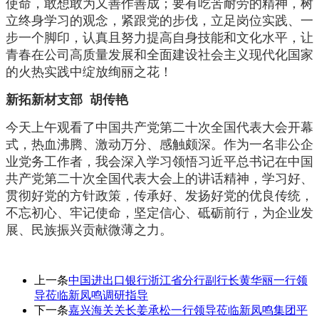
使命，敢想敢为又善作善成；要有吃苦耐劳的精神，树
立终身学习的观念，紧跟党的步伐，立足岗位实践、一
步一个脚印，认真且努力提高自身技能和文化水平，让
青春在公司高质量发展和全面建设社会主义现代化国家
的火热实践中绽放绚丽之花！
新拓新材支部 胡传艳
今天上午观看了中国共产党第二十次全国代表大会开幕
式，热血沸腾、激动万分、感触颇深。作为一名非公企
业党务工作者，我会深入学习领悟习近平总书记在中国
共产党第二十次全国代表大会上的讲话精神，学习好、
贯彻好党的方针政策，传承好、发扬好党的优良传统，
不忘初心、牢记使命，坚定信心、砥砺前行，为企业发
展、民族振兴贡献微薄之力。
上一条
中国进出口银行浙江省分行副行长黄华丽一行领
导莅临新凤鸣调研指导
下一条
嘉兴海关关长姜承松一行领导莅临新凤鸣集团平