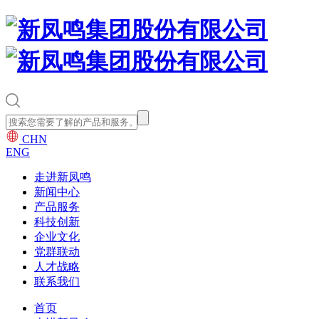
CHN
ENG
走进新凤鸣
新闻中心
产品服务
科技创新
企业文化
党群联动
人才战略
联系我们
首页