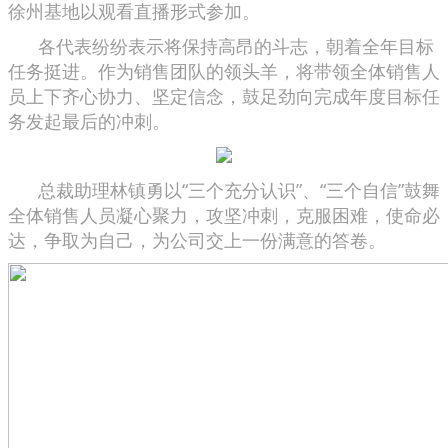
徐州基地以观看直播形式参加。
各代表纷纷表示将保持高昂的斗志，朝着全年目标
任务挺进。
作为销售团队的领头羊，将带领全体销售人
员上下齐心协力、坚定信念，鼓足劲向完成年度目标任
务发起最后的冲刺。
总裁助理林镇勇以“三个充分认识”、“三个自信”鼓舞
全体销售人员凝心聚力，攻坚冲刺，克服困难，使命必
达，争取为自己，为公司交上一份满意的答卷。