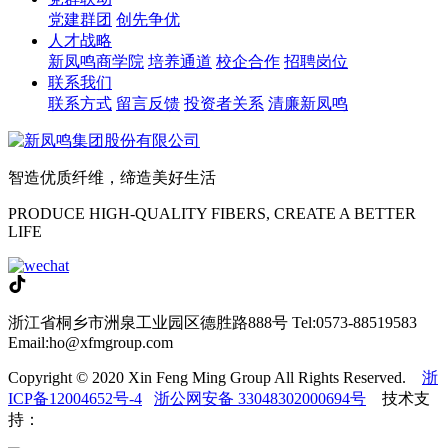
党建群团
创先争优
人才战略
新凤鸣商学院
培养通道
校企合作
招聘岗位
联系我们
联系方式
留言反馈
投资者关系
清廉新凤鸣
智造优质纤维，缔造美好生活
PRODUCE HIGH-QUALITY FIBERS, CREATE A BETTER
LIFE
浙江省桐乡市洲泉工业园区德胜路888号
Tel:0573-88519583
Email:ho@xfmgroup.com
Copyright © 2020 Xin Feng Ming Group All Rights Reserved.
浙
ICP备12004652号-4
浙公网安备 33048302000694号
技术支
持：