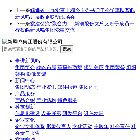
上一条
解难题、办实事丨桐乡市委书记于会游率队莅临
新凤鸣开展政企联动现场会
下一条
党建交流“聚合力”丨新澳股份党总支班子成员一
行莅临新凤鸣集团党建交流
走进新凤鸣
集团简介
战略布局
董事长致辞
领导关怀
集团荣誉
组织
架构
影像集锦
新闻中心
集团动态
行业资讯
媒体报道
集团内刊
产品服务
产品介绍
产业结构
特色服务
科技创新
信息化建设
设备展示
研发平台
绿色发展
企业文化
企业文化体系
形象代言人
文化活动
主题年
社会责任
社
会责任报告
党群联动