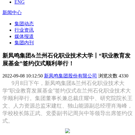
ENG
新闻中心
集团动态
行业资讯
媒体报道
集团内刊
新凤鸣集团&兰州石化职业技术大学丨“职业教育发
展基金”签约仪式顺利举行！
2022-09-08 10:12:50
新凤鸣集团股份有限公司
浏览次数
4330
9月8日下午，新凤鸣集团&兰州石化职业技术大
学“职业教育发展基金”签约仪式在兰州石化职业技术大
学顺利举行。集团董事长兼总裁庄耀中、研究院院长王
文、人力资源总监宋建红、独山能源副总经理肖海峰，
学校校长陈正武、党委副书记周兴中等领导出席签约仪
式。