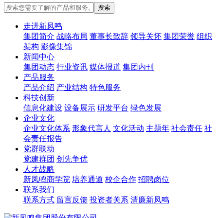
走进新凤鸣
集团简介
战略布局
董事长致辞
领导关怀
集团荣誉
组织
架构
影像集锦
新闻中心
集团动态
行业资讯
媒体报道
集团内刊
产品服务
产品介绍
产业结构
特色服务
科技创新
信息化建设
设备展示
研发平台
绿色发展
企业文化
企业文化体系
形象代言人
文化活动
主题年
社会责任
社
会责任报告
党群联动
党建群团
创先争优
人才战略
新凤鸣商学院
培养通道
校企合作
招聘岗位
联系我们
联系方式
留言反馈
投资者关系
清廉新凤鸣