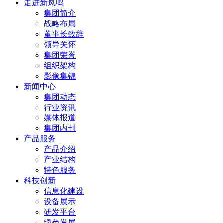
走进新凤鸣
集团简介
战略布局
董事长致辞
领导关怀
集团荣誉
组织架构
影像集锦
新闻中心
集团动态
行业资讯
媒体报道
集团内刊
产品服务
产品介绍
产业结构
特色服务
科技创新
信息化建设
设备展示
研发平台
绿色发展