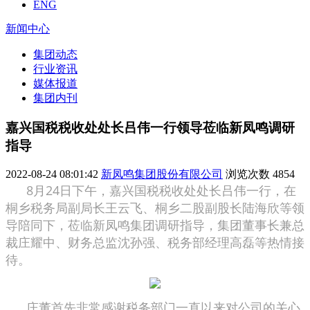
ENG
新闻中心
集团动态
行业资讯
媒体报道
集团内刊
嘉兴国税税收处处长吕伟一行领导莅临新凤鸣调研
指导
2022-08-24 08:01:42
新凤鸣集团股份有限公司
浏览次数
4854
8月24日下午，嘉兴国税税收处处长吕伟一行，在
桐乡税务局副局长王云飞、桐乡二股副股长陆海欣等领
导陪同下，莅临新凤鸣集团调研指导，集团董事长兼总
裁庄耀中、财务总监沈孙强、税务部经理高磊等热情接
待。
庄董首先非常感谢税务部门一直以来对公司的关心