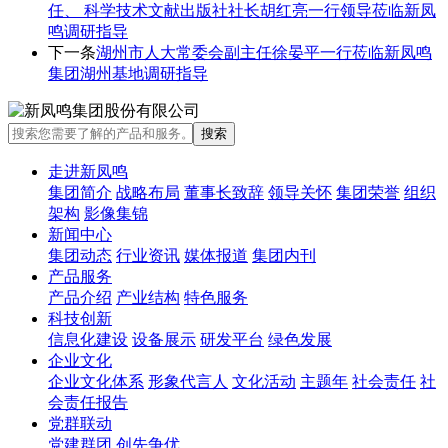
任、 科学技术文献出版社社长胡红亮一行领导莅临新凤
鸣调研指导
下一条
湖州市人大常委会副主任徐晏平一行莅临新凤鸣
集团湖州基地调研指导
走进新凤鸣
集团简介
战略布局
董事长致辞
领导关怀
集团荣誉
组织
架构
影像集锦
新闻中心
集团动态
行业资讯
媒体报道
集团内刊
产品服务
产品介绍
产业结构
特色服务
科技创新
信息化建设
设备展示
研发平台
绿色发展
企业文化
企业文化体系
形象代言人
文化活动
主题年
社会责任
社
会责任报告
党群联动
党建群团
创先争优