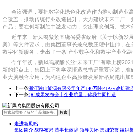
会议强调，要把数字化绿色化改造作为推动制造业高质
全覆盖，推动传统行业改造提升，大力建设未来工厂；
产品；要在创新制胜中激发动力，突出理念创新、技术
近年来，新凤鸣紧紧围绕省委省政府《关于以新发展理
案》等文件要求，由集团董事长兼总裁庄耀中挂帅，在
数字化新服务，走出了一条“产业数字化和数字产业化融
今年年初，新凤鸣聚酯长丝“未来工厂”有幸上榜202
新的起点上，集团上下将学深悟透总书记重要论述，准确
业大脑融合应用，为构建企业高质量发展新格局跑出加速
上一条
浙江独山能源有限公司年产140万吨PTA技改扩
下一条
QC成果发布会丨企业质量，你我共同打造
走进新凤鸣
集团简介
战略布局
董事长致辞
领导关怀
集团荣誉
组织