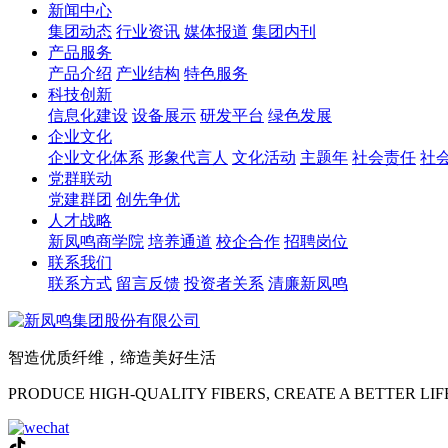
新闻中心
集团动态
行业资讯
媒体报道
集团内刊
产品服务
产品介绍
产业结构
特色服务
科技创新
信息化建设
设备展示
研发平台
绿色发展
企业文化
企业文化体系
形象代言人
文化活动
主题年
社会责任
社
党群联动
党建群团
创先争优
人才战略
新凤鸣商学院
培养通道
校企合作
招聘岗位
联系我们
联系方式
留言反馈
投资者关系
清廉新凤鸣
智造优质纤维，缔造美好生活
PRODUCE HIGH-QUALITY FIBERS, CREATE A BETTER LIF