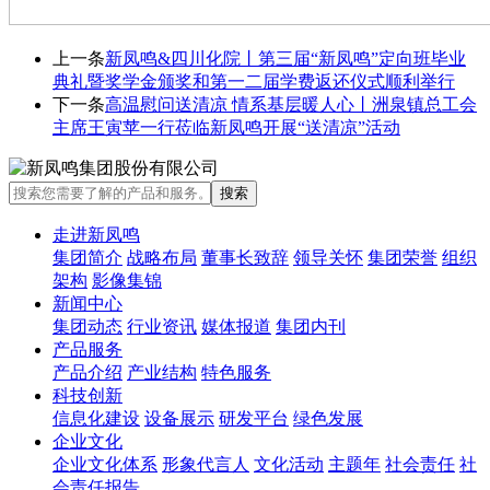
上一条
新凤鸣&四川化院丨第三届“新凤鸣”定向班毕业
典礼暨奖学金颁奖和第一二届学费返还仪式顺利举行
下一条
高温慰问送清凉 情系基层暖人心丨洲泉镇总工会
主席王寅苹一行莅临新凤鸣开展“送清凉”活动
走进新凤鸣
集团简介
战略布局
董事长致辞
领导关怀
集团荣誉
组织
架构
影像集锦
新闻中心
集团动态
行业资讯
媒体报道
集团内刊
产品服务
产品介绍
产业结构
特色服务
科技创新
信息化建设
设备展示
研发平台
绿色发展
企业文化
企业文化体系
形象代言人
文化活动
主题年
社会责任
社
会责任报告