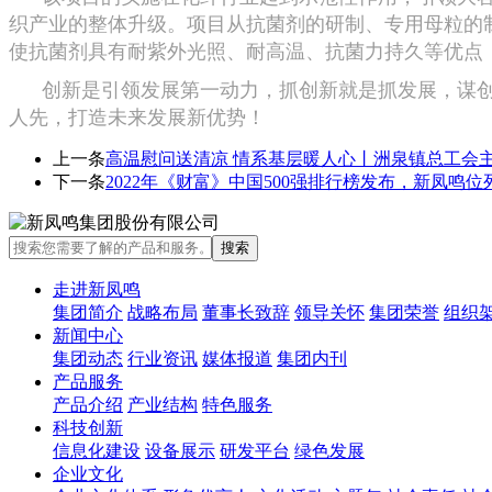
织产业的整体升级。项目从抗菌剂的研制、专用母粒的
使抗菌剂具有耐紫外光照、耐高温、抗菌力持久等优点
创新是引领发展第一动力，抓创新就是抓发展，谋创
人先，打造未来发展新优势！
上一条
高温慰问送清凉 情系基层暖人心丨洲泉镇总工会主
下一条
2022年《财富》中国500强排行榜发布，新凤鸣位列
走进新凤鸣
集团简介
战略布局
董事长致辞
领导关怀
集团荣誉
组织
新闻中心
集团动态
行业资讯
媒体报道
集团内刊
产品服务
产品介绍
产业结构
特色服务
科技创新
信息化建设
设备展示
研发平台
绿色发展
企业文化