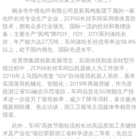
桐乡市中维化纤有限公司是新凤鸣集团下属的一家
化纤长丝专业生产企业，ZCP06长丝车间采用熔体直纺
技术，拥有众多行业领先、国际一流的纺丝和卷绕设
备；主要生产“凤鸣”牌POY、FDY、DTY系列涤纶长
丝，年产能力达27万吨，车间涤纶长丝优等率达98.8%
以上，处于国内领先、国际先进水平。
在贯彻集团创新发展理念，实现传统制造业转型升
级过程中，ZCP06长丝车间以机器换人为工作抓手，
2016年上马国内首套 “IGV”自动落筒机器人系统，基本
实现落筒机械化、智能化；2019年再做突破，作为首
批浙江省5G融合示范项目，车间信息化5G智能生产技
术进一步提升了落筒效率，减少了降等消耗，多次被央
视新闻联播、焦点访谈，浙江卫视等主流媒体争相宣传
报道。
此外，车间“高效节能短流程长丝高品质加工关键技
术及产业化”项目荣获浙江省科学进步二等奖；先后立