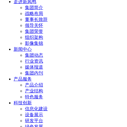
走进新凤鸣
集团简介
战略布局
董事长致辞
领导关怀
集团荣誉
组织架构
影像集锦
新闻中心
集团动态
行业资讯
媒体报道
集团内刊
产品服务
产品介绍
产业结构
特色服务
科技创新
信息化建设
设备展示
研发平台
绿色发展