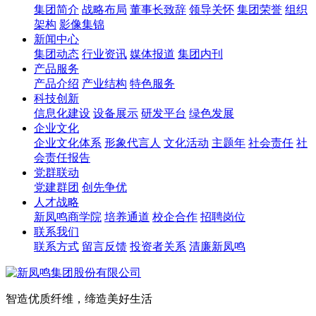
集团简介
战略布局
董事长致辞
领导关怀
集团荣誉
组织
架构
影像集锦
新闻中心
集团动态
行业资讯
媒体报道
集团内刊
产品服务
产品介绍
产业结构
特色服务
科技创新
信息化建设
设备展示
研发平台
绿色发展
企业文化
企业文化体系
形象代言人
文化活动
主题年
社会责任
社
会责任报告
党群联动
党建群团
创先争优
人才战略
新凤鸣商学院
培养通道
校企合作
招聘岗位
联系我们
联系方式
留言反馈
投资者关系
清廉新凤鸣
智造优质纤维，缔造美好生活