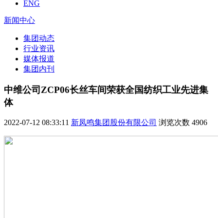
ENG
新闻中心
集团动态
行业资讯
媒体报道
集团内刊
中维公司ZCP06长丝车间荣获全国纺织工业先进集
体
2022-07-12 08:33:11
新凤鸣集团股份有限公司
浏览次数
4906