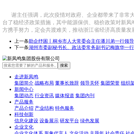
谢主任强调，此次疫情对政府、企业都带来了非常大的
台了稳经济政策措施，其中能源保供、稳价政策对新凤
方携手努力，定会共渡难关，推动浙江省经济高质量发
上一条
助企纾困丨桐乡市人大常委会主任潘川弟一行领导
下一条
湖州市委副秘书长、政法委常务副书记梅旗华一行
走进新凤鸣
集团简介
战略布局
董事长致辞
领导关怀
集团荣誉
组织
新闻中心
集团动态
行业资讯
媒体报道
集团内刊
产品服务
产品介绍
产业结构
特色服务
科技创新
信息化建设
设备展示
研发平台
绿色发展
企业文化
企业文化体系
形象代言人
文化活动
主题年
社会责任
社