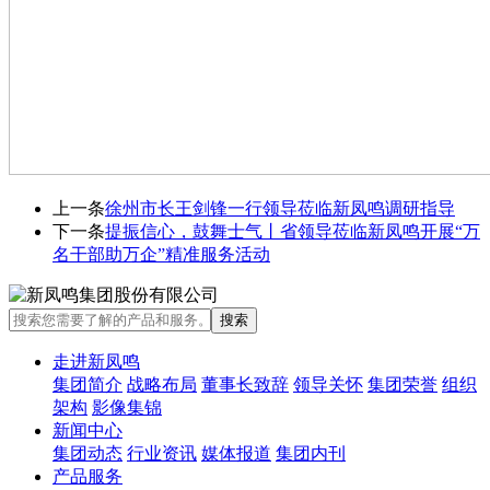
上一条
徐州市长王剑锋一行领导莅临新凤鸣调研指导
下一条
提振信心，鼓舞士气丨省领导莅临新凤鸣开展“万
名干部助万企”精准服务活动
走进新凤鸣
集团简介
战略布局
董事长致辞
领导关怀
集团荣誉
组织
架构
影像集锦
新闻中心
集团动态
行业资讯
媒体报道
集团内刊
产品服务