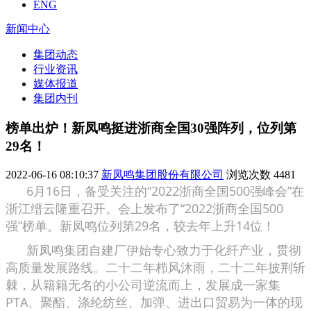
ENG
新闻中心
集团动态
行业资讯
媒体报道
集团内刊
榜单出炉！新凤鸣挺进浙商全国30强阵列，位列第
29名！
2022-06-16 08:10:37
新凤鸣集团股份有限公司
浏览次数
4481
6月16日，备受关注的“2022浙商全国500强峰会”在
浙江缙云隆重召开。会上发布了“2022浙商全国500
强”榜单。新凤鸣位列第29名，较去年上升14位！
新凤鸣集团自建厂伊始专心致力于化纤产业，贯彻
高质量发展路线。二十二年栉风沐雨，二十二年披荆斩
棘，从籍籍无名的小公司逆流而上，发展成一家集
PTA、聚酯、涤纶纺丝、加弹、进出口贸易为一体的现