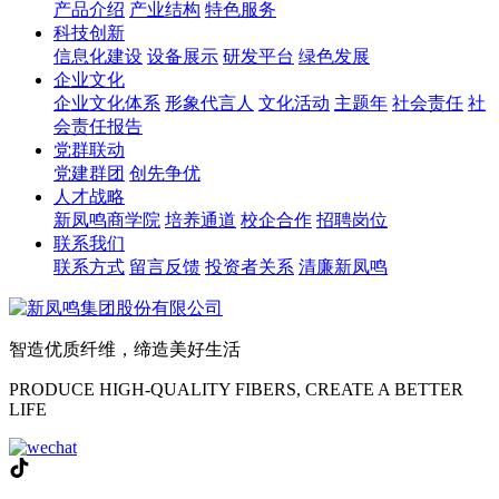
产品介绍
产业结构
特色服务
科技创新
信息化建设
设备展示
研发平台
绿色发展
企业文化
企业文化体系
形象代言人
文化活动
主题年
社会责任
社
会责任报告
党群联动
党建群团
创先争优
人才战略
新凤鸣商学院
培养通道
校企合作
招聘岗位
联系我们
联系方式
留言反馈
投资者关系
清廉新凤鸣
智造优质纤维，缔造美好生活
PRODUCE HIGH-QUALITY FIBERS, CREATE A BETTER
LIFE