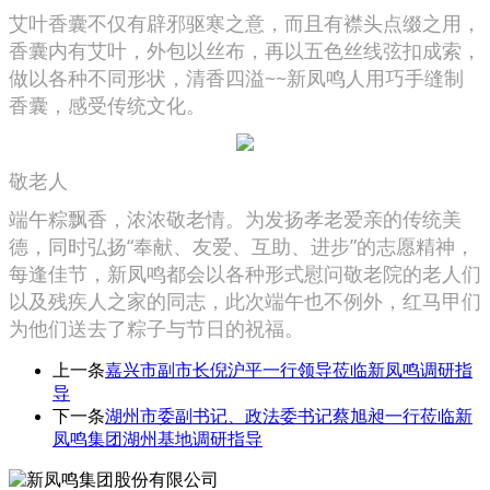
艾叶香囊不仅有辟邪驱寒之意，而且有襟头点缀之用，
香囊内有艾叶，外包以丝布，再以五色丝线弦扣成索，
做以各种不同形状，清香四溢~~新凤鸣人用巧手缝制
香囊，感受传统文化。
敬老人
端午粽飘香，浓浓敬老情。为发扬孝老爱亲的传统美
德，同时弘扬“奉献、友爱、互助、进步”的志愿精神，
每逢佳节，新凤鸣都会以各种形式慰问敬老院的老人们
以及残疾人之家的同志，此次端午也不例外，红马甲们
为他们送去了粽子与节日的祝福。
上一条
嘉兴市副市长倪沪平一行领导莅临新凤鸣调研指
导
下一条
湖州市委副书记、政法委书记蔡旭昶一行莅临新
凤鸣集团湖州基地调研指导