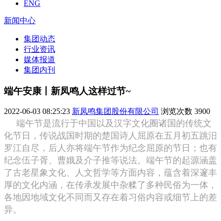
ENG
新闻中心
集团动态
行业资讯
媒体报道
集团内刊
端午安康丨新凤鸣人这样过节~
2022-06-03 08:25:23
新凤鸣集团股份有限公司
浏览次数
3900
端午节是流行于中国以及汉字文化圈诸国的传统文
化节日，传说战国时期的楚国诗人屈原在五月初五跳汨
罗江自尽，后人亦将端午节作为纪念屈原的节日；也有
纪念伍子胥、曹娥及介子推等说法。端午节的起源涵盖
了古老星象文化、人文哲学等方面内容，蕴含着深邃丰
厚的文化内涵，在传承发展中杂糅了多种民俗为一体，
各地因地域文化不同而又存在着习俗内容或细节上的差
异。