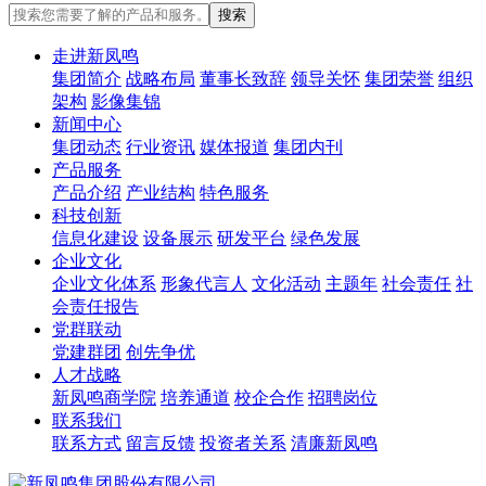
走进新凤鸣
集团简介
战略布局
董事长致辞
领导关怀
集团荣誉
组织
架构
影像集锦
新闻中心
集团动态
行业资讯
媒体报道
集团内刊
产品服务
产品介绍
产业结构
特色服务
科技创新
信息化建设
设备展示
研发平台
绿色发展
企业文化
企业文化体系
形象代言人
文化活动
主题年
社会责任
社
会责任报告
党群联动
党建群团
创先争优
人才战略
新凤鸣商学院
培养通道
校企合作
招聘岗位
联系我们
联系方式
留言反馈
投资者关系
清廉新凤鸣