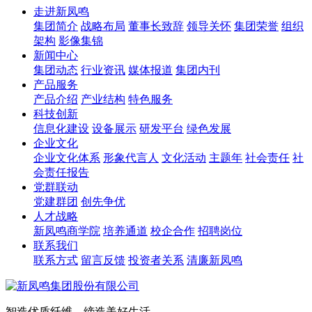
走进新凤鸣
集团简介
战略布局
董事长致辞
领导关怀
集团荣誉
组织
架构
影像集锦
新闻中心
集团动态
行业资讯
媒体报道
集团内刊
产品服务
产品介绍
产业结构
特色服务
科技创新
信息化建设
设备展示
研发平台
绿色发展
企业文化
企业文化体系
形象代言人
文化活动
主题年
社会责任
社
会责任报告
党群联动
党建群团
创先争优
人才战略
新凤鸣商学院
培养通道
校企合作
招聘岗位
联系我们
联系方式
留言反馈
投资者关系
清廉新凤鸣
智造优质纤维，缔造美好生活