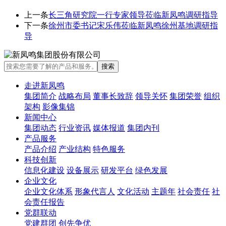
上一条
长三角研究院一行专家领导莅临新凤鸣调研指导
下一条
徐州市委书记宋乐伟莅临新凤鸣徐州基地调研指
导
走进新凤鸣
集团简介
战略布局
董事长致辞
领导关怀
集团荣誉
组织
架构
影像集锦
新闻中心
集团动态
行业资讯
媒体报道
集团内刊
产品服务
产品介绍
产业结构
特色服务
科技创新
信息化建设
设备展示
研发平台
绿色发展
企业文化
企业文化体系
形象代言人
文化活动
主题年
社会责任
社
会责任报告
党群联动
党建群团
创先争优