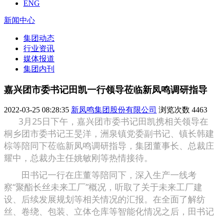
ENG
新闻中心
集团动态
行业资讯
媒体报道
集团内刊
嘉兴团市委书记田凯一行领导莅临新凤鸣调研指导
2022-03-25 08:28:35
新凤鸣集团股份有限公司
浏览次数
4463
3月25日下午，嘉兴团市委书记田凯携相关领导在
桐乡团市委书记王旻洋，洲泉镇党委副书记、镇长韩建
棕等陪同下莅临新凤鸣调研指导，集团董事长、总裁庄
耀中，总裁办主任姚敏刚等热情接待。
田书记一行在庄董等陪同下，深入生产一线考
察“聚酯长丝未来工厂”概况，听取了关于未来工厂建
设、后续发展规划等相关情况的汇报。在全面了解纺
丝、卷绕、包装、立体仓库等智能化情况之后，田书记