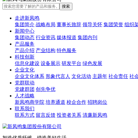
走进新凤鸣
集团简介
战略布局
董事长致辞
领导关怀
集团荣誉
组织
新闻中心
集团动态
行业资讯
媒体报道
集团内刊
产品服务
产品介绍
产业结构
特色服务
科技创新
信息化建设
设备展示
研发平台
绿色发展
企业文化
企业文化体系
形象代言人
文化活动
主题年
社会责任
社
党群联动
党建群团
创先争优
人才战略
新凤鸣商学院
培养通道
校企合作
招聘岗位
联系我们
联系方式
留言反馈
投资者关系
清廉新凤鸣
智造优质纤维，缔造美好生活