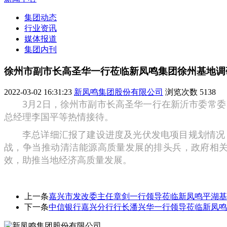
集团动态
行业资讯
媒体报道
集团内刊
徐州市副市长高圣华一行莅临新凤鸣集团徐州基地调
2022-03-02 16:31:23
新凤鸣集团股份有限公司
浏览次数
5138
3月2日，徐州市副市长高圣华一行在新沂市委常
总经理李国平等热情接待。
李总详细汇报了建设进度及光伏发电项目规划情况
战，争当推动清洁能源高质量发展的排头兵，政府相
效，助推当地经济高质量发展。
上一条
嘉兴市发改委主任章剑一行领导莅临新凤鸣平湖基
下一条
中信银行嘉兴分行行长潘兴华一行领导莅临新凤鸣