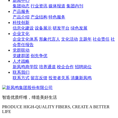
新闻中心
集团动态
行业资讯
媒体报道
集团内刊
产品服务
产品介绍
产业结构
特色服务
科技创新
信息化建设
设备展示
研发平台
绿色发展
企业文化
企业文化体系
形象代言人
文化活动
主题年
社会责任
社
会责任报告
党群联动
党建群团
创先争优
人才战略
新凤鸣商学院
培养通道
校企合作
招聘岗位
联系我们
联系方式
留言反馈
投资者关系
清廉新凤鸣
智造优质纤维，缔造美好生活
PRODUCE HIGH-QUALITY FIBERS, CREATE A BETTER
LIFE