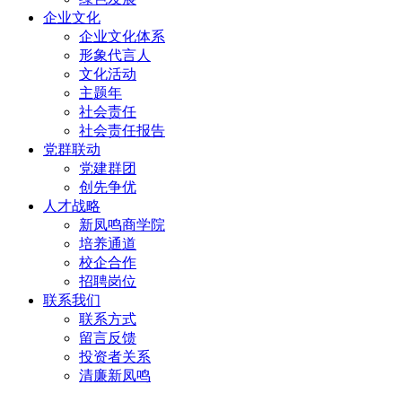
企业文化
企业文化体系
形象代言人
文化活动
主题年
社会责任
社会责任报告
党群联动
党建群团
创先争优
人才战略
新凤鸣商学院
培养通道
校企合作
招聘岗位
联系我们
联系方式
留言反馈
投资者关系
清廉新凤鸣