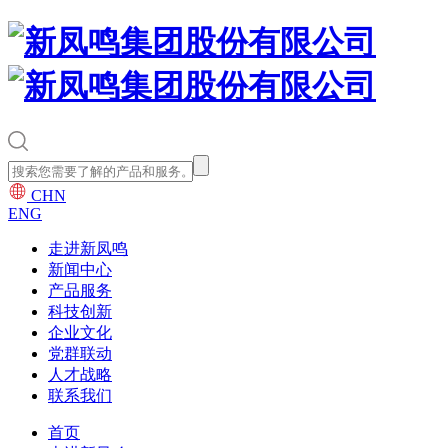
CHN
ENG
走进新凤鸣
新闻中心
产品服务
科技创新
企业文化
党群联动
人才战略
联系我们
首页