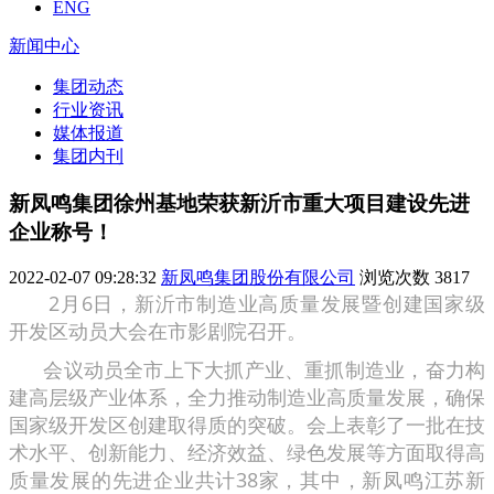
ENG
新闻中心
集团动态
行业资讯
媒体报道
集团内刊
新凤鸣集团徐州基地荣获新沂市重大项目建设先进
企业称号！
2022-02-07 09:28:32
新凤鸣集团股份有限公司
浏览次数
3817
2月6日，新沂市制造业高质量发展暨创建国家级
开发区动员大会在市影剧院召开。
会议动员全市上下大抓产业、重抓制造业，奋力构
建高层级产业体系，全力推动制造业高质量发展，确保
国家级开发区创建取得质的突破。会上表彰了一批在技
术水平、创新能力、经济效益、绿色发展等方面取得高
质量发展的先进企业共计38家，其中，新凤鸣江苏新