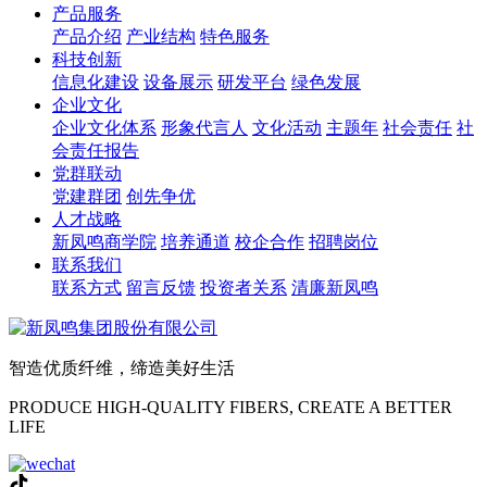
产品服务
产品介绍
产业结构
特色服务
科技创新
信息化建设
设备展示
研发平台
绿色发展
企业文化
企业文化体系
形象代言人
文化活动
主题年
社会责任
社
会责任报告
党群联动
党建群团
创先争优
人才战略
新凤鸣商学院
培养通道
校企合作
招聘岗位
联系我们
联系方式
留言反馈
投资者关系
清廉新凤鸣
智造优质纤维，缔造美好生活
PRODUCE HIGH-QUALITY FIBERS, CREATE A BETTER
LIFE