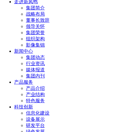
走进新凤鸣
集团简介
战略布局
董事长致辞
领导关怀
集团荣誉
组织架构
影像集锦
新闻中心
集团动态
行业资讯
媒体报道
集团内刊
产品服务
产品介绍
产业结构
特色服务
科技创新
信息化建设
设备展示
研发平台
绿色发展