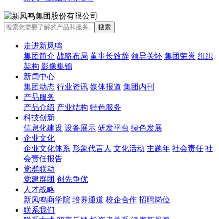
走进新凤鸣
集团简介
战略布局
董事长致辞
领导关怀
集团荣誉
组织
架构
影像集锦
新闻中心
集团动态
行业资讯
媒体报道
集团内刊
产品服务
产品介绍
产业结构
特色服务
科技创新
信息化建设
设备展示
研发平台
绿色发展
企业文化
企业文化体系
形象代言人
文化活动
主题年
社会责任
社
会责任报告
党群联动
党建群团
创先争优
人才战略
新凤鸣商学院
培养通道
校企合作
招聘岗位
联系我们