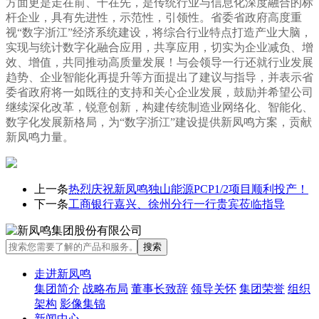
方面更是走在前、干在先，是传统行业与信息化深度融合的标
杆企业，具有先进性，示范性，引领性。省委省政府高度重
视“数字浙江”经济系统建设，将综合行业特点打造产业大脑，
实现与统计数字化融合应用，共享应用，切实为企业减负、增
效、增值，共同推动高质量发展！与会领导一行还就行业发展
趋势、企业智能化再提升等方面提出了建议与指导，并表示省
委省政府将一如既往的支持和关心企业发展，鼓励并希望公司
继续深化改革，锐意创新，构建传统制造业网络化、智能化、
数字化发展新格局，为“数字浙江”建设提供新凤鸣方案，贡献
新凤鸣力量。
上一条
热烈庆祝新凤鸣独山能源PCP1/2项目顺利投产！
下一条
工商银行嘉兴、徐州分行一行贵宾莅临指导
走进新凤鸣
集团简介
战略布局
董事长致辞
领导关怀
集团荣誉
组织
架构
影像集锦
新闻中心