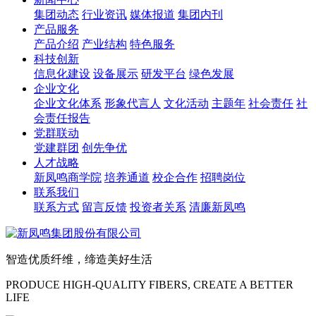
集团动态
行业资讯
媒体报道
集团内刊
产品服务
产品介绍
产业结构
特色服务
科技创新
信息化建设
设备展示
研发平台
绿色发展
企业文化
企业文化体系
形象代言人
文化活动
主题年
社会责任
社
会责任报告
党群联动
党建群团
创先争优
人才战略
新凤鸣商学院
培养通道
校企合作
招聘岗位
联系我们
联系方式
留言反馈
投资者关系
清廉新凤鸣
智造优质纤维，缔造美好生活
PRODUCE HIGH-QUALITY FIBERS, CREATE A BETTER
LIFE