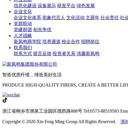
信息化建设
设备展示
研发平台
绿色发展
企业文化
企业文化体系
形象代言人
文化活动
主题年
社会责任
社
党群联动
党建群团
创先争优
人才战略
新凤鸣商学院
培养通道
校企合作
招聘岗位
联系我们
联系方式
留言反馈
投资者关系
清廉新凤鸣
智造优质纤维，缔造美好生活
PRODUCE HIGH-QUALITY FIBERS, CREATE A BETTER LIF
浙江省桐乡市洲泉工业园区德胜路888号
Tel:0573-88519583
Ema
Copyright © 2020 Xin Feng Ming Group All Rights Reserved.
浙I