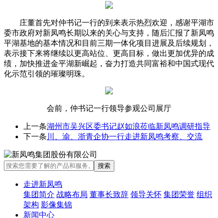
庄董首先对仲书记一行的到来表示热烈欢迎，感谢平湖市
委市政府对新凤鸣长期以来的关心与支持，随后汇报了新凤鸣
平湖基地的基本情况和目前三期一体化项目进展及后续规划，
表示接下来将继续以更高站位、更高目标，做出更加优异的成
绩，加快推进金平湖新崛起，奋力打造共同富裕和中国式现代
化示范引领的璀璨明珠。
会前，仲书记一行领
导参观公司展厅
上一条
湖州市吴兴区委书记赵如浪莅临新凤鸣调研指导
下一条
川、渝、浙青企协一行走进新凤鸣考察、交流
走进新凤鸣
集团简介
战略布局
董事长致辞
领导关怀
集团荣誉
组织
架构
影像集锦
新闻中心