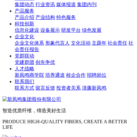
集团动态
行业资讯
媒体报道
集团内刊
产品服务
产品介绍
产业结构
特色服务
科技创新
信息化建设
设备展示
研发平台
绿色发展
企业文化
企业文化体系
形象代言人
文化活动
主题年
社会责任
社
会责任报告
党群联动
党建群团
创先争优
人才战略
新凤鸣商学院
培养通道
校企合作
招聘岗位
联系我们
联系方式
留言反馈
投资者关系
清廉新凤鸣
智造优质纤维，缔造美好生活
PRODUCE HIGH-QUALITY FIBERS, CREATE A BETTER
LIFE