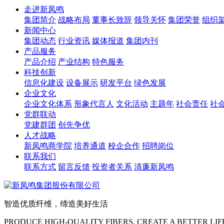
走进新凤鸣
集团简介
战略布局
董事长致辞
领导关怀
集团荣誉
组织
新闻中心
集团动态
行业资讯
媒体报道
集团内刊
产品服务
产品介绍
产业结构
特色服务
科技创新
信息化建设
设备展示
研发平台
绿色发展
企业文化
企业文化体系
形象代言人
文化活动
主题年
社会责任
社
党群联动
党建群团
创先争优
人才战略
新凤鸣商学院
培养通道
校企合作
招聘岗位
联系我们
联系方式
留言反馈
投资者关系
清廉新凤鸣
智造优质纤维，缔造美好生活
PRODUCE HIGH-QUALITY FIBERS, CREATE A BETTER LIF