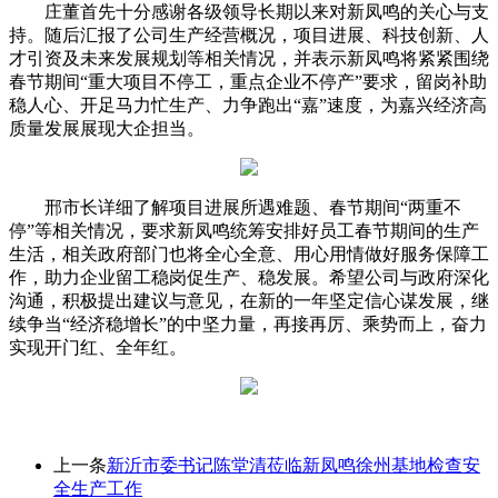
庄董首先十分感谢各级领导长期以来对新凤鸣的关心与支
持。随后汇报了公司生产经营概况，项目进展、科技创新、人
才引资及未来发展规划等相关情况，并表示新凤鸣将紧紧围绕
春节期间“重大项目不停工，重点企业不停产”要求，留岗补助
稳人心、开足马力忙生产、力争跑出“嘉”速度，为嘉兴经济高
质量发展展现大企担当。
邢市长详细了解项目进展所遇难题、春节期间“两重不
停”等相关情况，要求新凤鸣统筹安排好员工春节期间的生产
生活，相关政府部门也将全心全意、用心用情做好服务保障工
作，助力企业留工稳岗促生产、稳发展。希望公司与政府深化
沟通，积极提出建议与意见，在新的一年坚定信心谋发展，继
续争当“经济稳增长”的中坚力量，再接再厉、乘势而上，奋力
实现开门红、全年红。
上一条
新沂市委书记陈堂清莅临新凤鸣徐州基地检查安
全生产工作