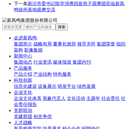
下一条
新沂市委书记陈堂清携四套班子观摩团莅临新凤
鸣徐州基地观摩交流
走进新凤鸣
集团简介
战略布局
董事长致辞
领导关怀
集团荣誉
组织
架构
影像集锦
新闻中心
集团动态
行业资讯
媒体报道
集团内刊
产品服务
产品介绍
产业结构
特色服务
科技创新
信息化建设
设备展示
研发平台
绿色发展
企业文化
企业文化体系
形象代言人
文化活动
主题年
社会责任
社
会责任报告
党群联动
党建群团
创先争优
人才战略
新凤鸣商学院
培养通道
校企合作
招聘岗位