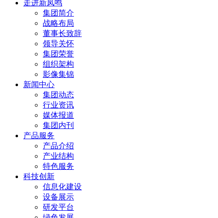
走进新凤鸣
集团简介
战略布局
董事长致辞
领导关怀
集团荣誉
组织架构
影像集锦
新闻中心
集团动态
行业资讯
媒体报道
集团内刊
产品服务
产品介绍
产业结构
特色服务
科技创新
信息化建设
设备展示
研发平台
绿色发展