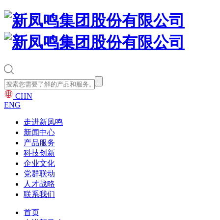
CHN
ENG
走进新凤鸣
新闻中心
产品服务
科技创新
企业文化
党群联动
人才战略
联系我们
首页