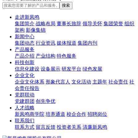
走进新凤鸣
集团简介
战略布局
董事长致辞
领导关怀
集团荣誉
组织
架构
影像集锦
新闻中心
集团动态
行业资讯
媒体报道
集团内刊
产品服务
产品介绍
产业结构
特色服务
科技创新
信息化建设
设备展示
研发平台
绿色发展
企业文化
企业文化体系
形象代言人
文化活动
主题年
社会责任
社
会责任报告
党群联动
党建群团
创先争优
人才战略
新凤鸣商学院
培养通道
校企合作
招聘岗位
联系我们
联系方式
留言反馈
投资者关系
清廉新凤鸣