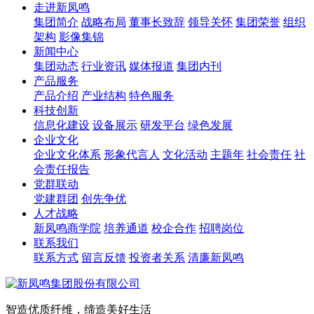
走进新凤鸣
集团简介
战略布局
董事长致辞
领导关怀
集团荣誉
组织
架构
影像集锦
新闻中心
集团动态
行业资讯
媒体报道
集团内刊
产品服务
产品介绍
产业结构
特色服务
科技创新
信息化建设
设备展示
研发平台
绿色发展
企业文化
企业文化体系
形象代言人
文化活动
主题年
社会责任
社
会责任报告
党群联动
党建群团
创先争优
人才战略
新凤鸣商学院
培养通道
校企合作
招聘岗位
联系我们
联系方式
留言反馈
投资者关系
清廉新凤鸣
智造优质纤维，缔造美好生活