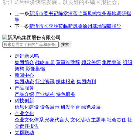
浙江民营经济快速发展，以良好的业绩回报社会。
上一条
新沂市委书记陈堂清莅临新凤鸣徐州基地调研指
导
下一条
新沂市长李胜莅临新凤鸣徐州基地调研指导
走进新凤鸣
集团简介
战略布局
董事长致辞
领导关怀
集团荣誉
组织
架构
影像集锦
新闻中心
集团动态
行业资讯
媒体报道
集团内刊
产品服务
产品介绍
产业结构
特色服务
科技创新
信息化建设
设备展示
研发平台
绿色发展
企业文化
企业文化体系
形象代言人
文化活动
主题年
社会责任
社
会责任报告
党群联动