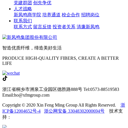
党建群团
创先争优
人才战略
新凤鸣商学院
培养通道
校企合作
招聘岗位
联系我们
联系方式
留言反馈
投资者关系
清廉新凤鸣
智造优质纤维，缔造美好生活
PRODUCE HIGH-QUALITY FIBERS, CREATE A BETTER
LIFE
浙江省桐乡市洲泉工业园区德胜路888号
Tel:0573-88519583
Email:ho@xfmgroup.com
Copyright © 2020 Xin Feng Ming Group All Rights Reserved.
浙
ICP备12004652号-4
浙公网安备 33048302000694号
技术支
持：