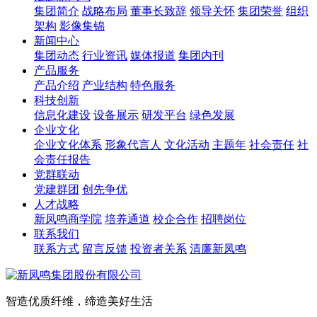
集团简介
战略布局
董事长致辞
领导关怀
集团荣誉
组织
架构
影像集锦
新闻中心
集团动态
行业资讯
媒体报道
集团内刊
产品服务
产品介绍
产业结构
特色服务
科技创新
信息化建设
设备展示
研发平台
绿色发展
企业文化
企业文化体系
形象代言人
文化活动
主题年
社会责任
社
会责任报告
党群联动
党建群团
创先争优
人才战略
新凤鸣商学院
培养通道
校企合作
招聘岗位
联系我们
联系方式
留言反馈
投资者关系
清廉新凤鸣
智造优质纤维，缔造美好生活