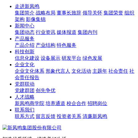
走进新凤鸣
集团简介
战略布局
董事长致辞
领导关怀
集团荣誉
组织
架构
影像集锦
新闻中心
集团动态
行业资讯
媒体报道
集团内刊
产品服务
产品介绍
产业结构
特色服务
科技创新
信息化建设
设备展示
研发平台
绿色发展
企业文化
企业文化体系
形象代言人
文化活动
主题年
社会责任
社
会责任报告
党群联动
党建群团
创先争优
人才战略
新凤鸣商学院
培养通道
校企合作
招聘岗位
联系我们
联系方式
留言反馈
投资者关系
清廉新凤鸣