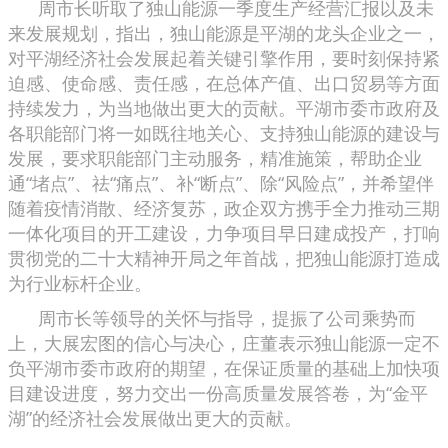
周市长听取了独山能源一季度生产经营汇报以及未
来发展规划，指出，独山能源是平湖的龙头企业之一，
对平湖经济社会发展起着关键引擎作用，要时刻保持紧
迫感、使命感、责任感，在总体产值、出口贸易等方面
持续发力，为当地做出更大的贡献。平湖市委市政府及
各职能部门将一如既往地关心、支持独山能源的建设与
发展，要求职能部门主动服务，精准施策，帮助企业
通“堵点”、祛“痛点”、补“断点”、除“风险点”，并希望伴
随着疫情消散、经济复苏，政企双方携手全力推动三期
一体化项目的开工建设，力争项目早日建成投产，打响
贯彻党的二十大精神开局之年首战，把独山能源打造成
为行业标杆企业。
周市长等领导的关怀与指导，提振了公司乘势而
上，大展宏图的信心与决心，庄董表示独山能源一定不
负平湖市委市政府的期望，在保证质量的基础上加快项
目建设进度，努力交出一份高质量发展答卷，为“金平
湖”的经济社会发展做出更大的贡献。