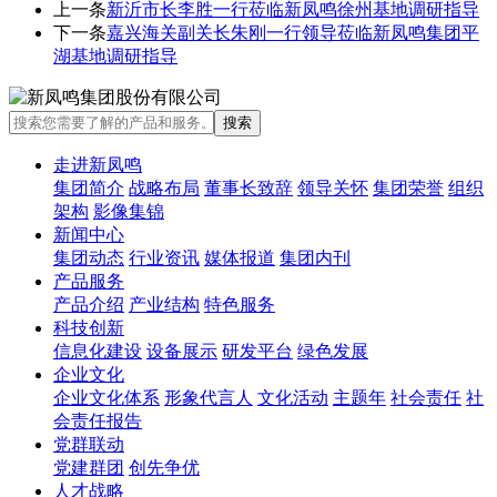
上一条
新沂市长李胜一行莅临新凤鸣徐州基地调研指导
下一条
嘉兴海关副关长朱刚一行领导莅临新凤鸣集团平
湖基地调研指导
走进新凤鸣
集团简介
战略布局
董事长致辞
领导关怀
集团荣誉
组织
架构
影像集锦
新闻中心
集团动态
行业资讯
媒体报道
集团内刊
产品服务
产品介绍
产业结构
特色服务
科技创新
信息化建设
设备展示
研发平台
绿色发展
企业文化
企业文化体系
形象代言人
文化活动
主题年
社会责任
社
会责任报告
党群联动
党建群团
创先争优
人才战略