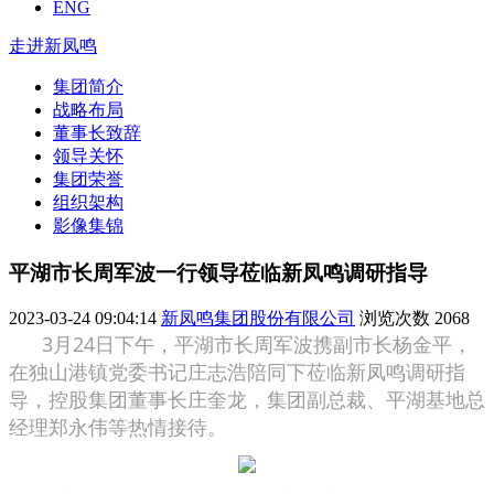
ENG
走进新凤鸣
集团简介
战略布局
董事长致辞
领导关怀
集团荣誉
组织架构
影像集锦
平湖市长周军波一行领导莅临新凤鸣调研指导
2023-03-24 09:04:14
新凤鸣集团股份有限公司
浏览次数
2068
3月24日下午，平湖市长周军波携副市长杨金平，
在独山港镇党委书记庄志浩陪同下莅临新凤鸣调研指
导，控股集团董事长庄奎龙，集团副总裁、平湖基地总
经理郑永伟等热情接待。