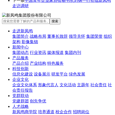
下一条
中国青年企业家协会秘书长刘钢一行莅临新凤鸣
走访调研
走进新凤鸣
集团简介
战略布局
董事长致辞
领导关怀
集团荣誉
组织
架构
影像集锦
新闻中心
集团动态
行业资讯
媒体报道
集团内刊
产品服务
产品介绍
产业结构
特色服务
科技创新
信息化建设
设备展示
研发平台
绿色发展
企业文化
企业文化体系
形象代言人
文化活动
主题年
社会责任
社
会责任报告
党群联动
党建群团
创先争优
人才战略
新凤鸣商学院
培养通道
校企合作
招聘岗位