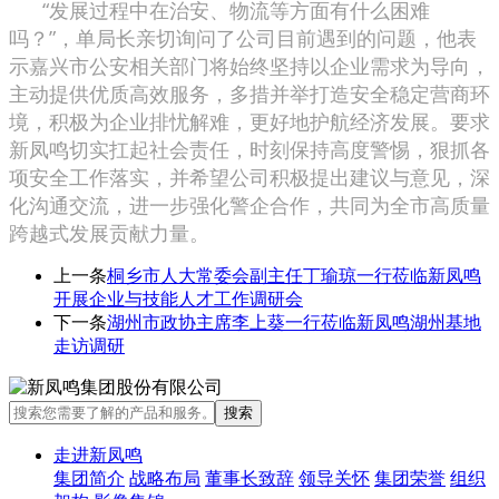
“发展过程中在治安、物流等方面有什么困难
吗？”，单局长亲切询问了公司目前遇到的问题，他表
示嘉兴市公安相关部门将始终坚持以企业需求为导向，
主动提供优质高效服务，多措并举打造安全稳定营商环
境，积极为企业排忧解难，更好地护航经济发展。要求
新凤鸣切实扛起社会责任，时刻保持高度警惕，狠抓各
项安全工作落实，并希望公司积极提出建议与意见，深
化沟通交流，进一步强化警企合作，共同为全市高质量
跨越式发展贡献力量。
上一条
桐乡市人大常委会副主任丁瑜琼一行莅临新凤鸣
开展企业与技能人才工作调研会
下一条
湖州市政协主席李上葵一行莅临新凤鸣湖州基地
走访调研
走进新凤鸣
集团简介
战略布局
董事长致辞
领导关怀
集团荣誉
组织