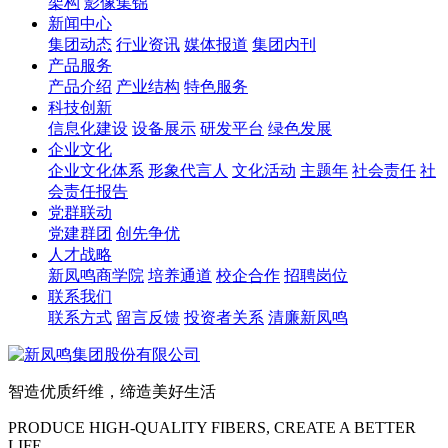
架构
影像集锦
新闻中心
集团动态
行业资讯
媒体报道
集团内刊
产品服务
产品介绍
产业结构
特色服务
科技创新
信息化建设
设备展示
研发平台
绿色发展
企业文化
企业文化体系
形象代言人
文化活动
主题年
社会责任
社
会责任报告
党群联动
党建群团
创先争优
人才战略
新凤鸣商学院
培养通道
校企合作
招聘岗位
联系我们
联系方式
留言反馈
投资者关系
清廉新凤鸣
智造优质纤维，缔造美好生活
PRODUCE HIGH-QUALITY FIBERS, CREATE A BETTER
LIFE