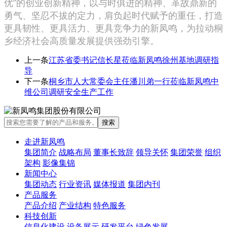
优”的创业创新精神，以与时俱进的精神、革故鼎新的
勇气、坚忍不拔的定力，肩负起时代赋予的重任，打造
更具韧性、更具活力、更具竞争力的新凤鸣，为拉动桐
乡经济社会高质量发展提供强劲引擎。
上一条
江苏省委书记信长星莅临新凤鸣徐州基地调研指
导
下一条
桐乡市人大常委会主任潘川弟一行莅临新凤鸣中
维公司调研安全生产工作
走进新凤鸣
集团简介
战略布局
董事长致辞
领导关怀
集团荣誉
组织
架构
影像集锦
新闻中心
集团动态
行业资讯
媒体报道
集团内刊
产品服务
产品介绍
产业结构
特色服务
科技创新
信息化建设
设备展示
研发平台
绿色发展