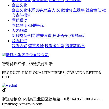
企业文化
企业文化体系
形象代言人
文化活动
主题年
社会责任
社
会责任报告
党群联动
党建群团
创先争优
人才战略
新凤鸣商学院
培养通道
校企合作
招聘岗位
联系我们
联系方式
留言反馈
投资者关系
清廉新凤鸣
智造优质纤维，缔造美好生活
PRODUCE HIGH-QUALITY FIBERS, CREATE A BETTER
LIFE
浙江省桐乡市洲泉工业园区德胜路888号
Tel:0573-88519583
Email:ho@xfmgroup.com