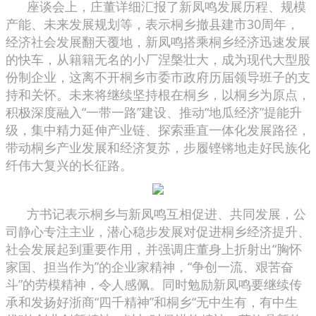
座谈会上，庄董详细汇报了新凤鸣发展历程、规模
产能、未来发展规划等，表示桐乡撤县建市30周年，
经济社会发展翻天覆地，新凤鸣搭乘桐乡经济迅速发展
的快车，从籍籍无名的小厂涅槃壮大，成为现代大型股
份制企业，这离不开桐乡市委市政府历届领导班子的支
持和关怀。未来将继续坚持根在桐乡，以桐乡为原点，
积极深度融入“一带一路”建设、推动“地瓜经济”提能升
级，集中精力延伸产业链、探索垂直一体化发展路径，
带动桐乡产业发展和经济复苏，步履铿锵地走好民族化
纤伟大复兴的长征路。
方书记表示桐乡与新凤鸣互相促进、共同发展，公
司静心专注主业，潜心稳步发展对促进桐乡经济提升、
社会发展起到重要作用，并强调庄董身上折射出“胸怀
家国、担当作为”的企业家精神，“争创一流、艰苦奋
斗”的劳模精神，令人感佩。同时勉励新凤鸣要继续传
承和发扬好浙商“四千精神”和桐乡“无中生有，有中生