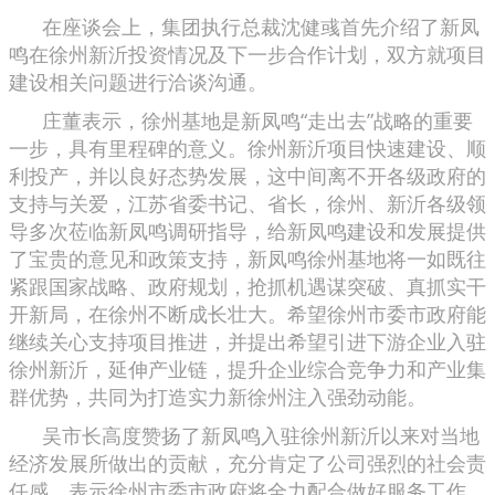
在座谈会上，集团执行总裁沈健彧首先介绍了新凤
鸣在徐州新沂投资情况及下一步合作计划，双方就项目
建设相关问题进行洽谈沟通。
庄董表示，徐州基地是新凤鸣“走出去”战略的重要
一步，具有里程碑的意义。徐州新沂项目快速建设、顺
利投产，并以良好态势发展，这中间离不开各级政府的
支持与关爱，江苏省委书记、省长，徐州、新沂各级领
导多次莅临新凤鸣调研指导，给新凤鸣建设和发展提供
了宝贵的意见和政策支持，新凤鸣徐州基地将一如既往
紧跟国家战略、政府规划，抢抓机遇谋突破、真抓实干
开新局，在徐州不断成长壮大。希望徐州市委市政府能
继续关心支持项目推进，并提出希望引进下游企业入驻
徐州新沂，延伸产业链，提升企业综合竞争力和产业集
群优势，共同为打造实力新徐州注入强劲动能。
吴市长高度赞扬了新凤鸣入驻徐州新沂以来对当地
经济发展所做出的贡献，充分肯定了公司强烈的社会责
任感。表示徐州市委市政府将全力配合做好服务工作，