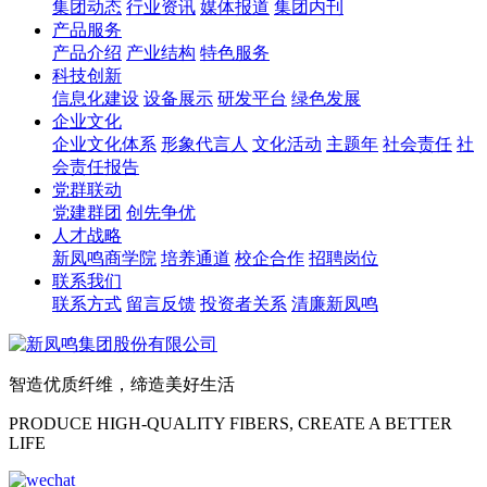
集团动态
行业资讯
媒体报道
集团内刊
产品服务
产品介绍
产业结构
特色服务
科技创新
信息化建设
设备展示
研发平台
绿色发展
企业文化
企业文化体系
形象代言人
文化活动
主题年
社会责任
社
会责任报告
党群联动
党建群团
创先争优
人才战略
新凤鸣商学院
培养通道
校企合作
招聘岗位
联系我们
联系方式
留言反馈
投资者关系
清廉新凤鸣
智造优质纤维，缔造美好生活
PRODUCE HIGH-QUALITY FIBERS, CREATE A BETTER
LIFE