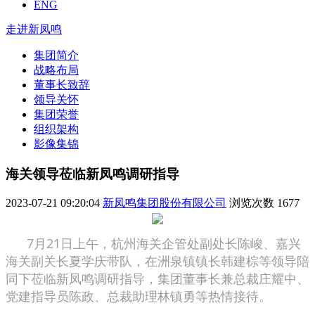
ENG
走进新凤鸣
集团简介
战略布局
董事长致辞
领导关怀
集团荣誉
组织架构
影像集锦
海关领导莅临新凤鸣调研指导
2023-07-21 09:20:04
新凤鸣集团股份有限公司
浏览次数
1677
7月21日上午，杭州海关企管处副处长陈峻、嘉兴
海关副关长夏学庆带队，在洲泉镇镇长韩建棕等领导陪
同下莅临新凤鸣调研指导，集团董事长兼总裁庄耀中、
党建指导员陈政、总裁助理林镇勇等热情接待。