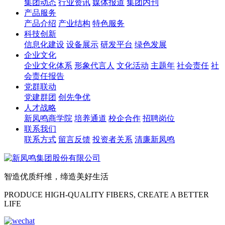
集团动态
行业资讯
媒体报道
集团内刊
产品服务
产品介绍
产业结构
特色服务
科技创新
信息化建设
设备展示
研发平台
绿色发展
企业文化
企业文化体系
形象代言人
文化活动
主题年
社会责任
社
会责任报告
党群联动
党建群团
创先争优
人才战略
新凤鸣商学院
培养通道
校企合作
招聘岗位
联系我们
联系方式
留言反馈
投资者关系
清廉新凤鸣
智造优质纤维，缔造美好生活
PRODUCE HIGH-QUALITY FIBERS, CREATE A BETTER
LIFE