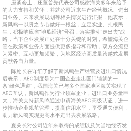
座谈会上，庄董首先代表公司感谢海关多年来给予
的大力支持和关怀，并就公司近来生产经营概况、进出
口业务、未来发展规划等相关情况进行汇报，他表示，
新凤鸣一以贯之专心做好一根丝，立足实业、扎根民
生，积极响应省“地瓜经济”号召，落实推动“走出去”战
略，当下企业发展正处在十分关键的时刻，希望海关企
管在政策和业务方面提供更多指导和帮助，双方交流更
为紧密、互动更加频繁，为地区经济高质量跨越式发展
贡献各自力量。
陈处长在详细了解了新凤鸣生产经营及进出口情况
后表示，AEO制度是为中国企业走出国门铺就的一
条“绿色通道”，我国海关已与多个国家地区海关实现了
AEO互认，新凤鸣作为行业领军企业，进出口业务量巨
大，海关支持新凤鸣通过申请海关AEO高级认证，进一
步推动企业规范管理，提高信用水平，享受通关便利，
助力新凤鸣实现更高水平走出去发展战略。
夏关长对公司近年来取得的成绩以及为当地经济发