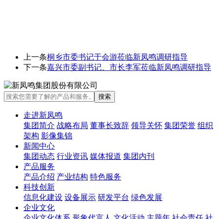
上一条
桐乡市委书记于会游莅临新凤鸣调研指导
下一条
嘉兴市委副书记、市长李军莅临新凤鸣调研指导
走进新凤鸣
集团简介
战略布局
董事长致辞
领导关怀
集团荣誉
组织
架构
影像集锦
新闻中心
集团动态
行业资讯
媒体报道
集团内刊
产品服务
产品介绍
产业结构
特色服务
科技创新
信息化建设
设备展示
研发平台
绿色发展
企业文化
企业文化体系
形象代言人
文化活动
主题年
社会责任
社