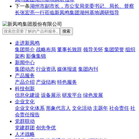
下一条
湖州市副市长，市公安局党委书记、局长、督察
长张宏亮一行莅临新凤鸣集团湖州基地调研指导
走进新凤鸣
集团简介
战略布局
董事长致辞
领导关怀
集团荣誉
组织
架构
影像集锦
新闻中心
集团动态
行业资讯
媒体报道
集团内刊
产品服务
产品介绍
产业结构
特色服务
科技创新
信息化建设
设备展示
研发平台
绿色发展
企业文化
企业文化体系
形象代言人
文化活动
主题年
社会责任
社
会责任报告
党群联动
党建群团
创先争优
人才战略