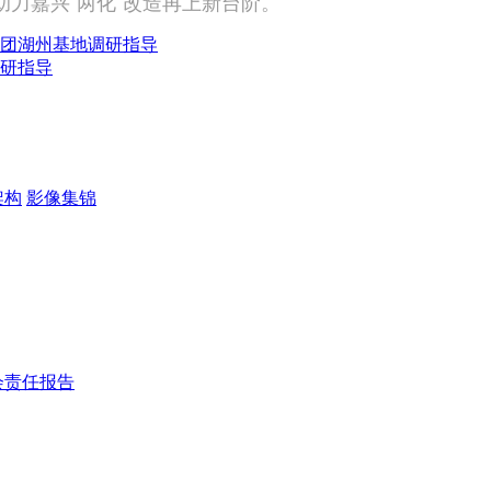
力嘉兴“两化”改造再上新台阶。
团湖州基地调研指导
研指导
架构
影像集锦
会责任报告