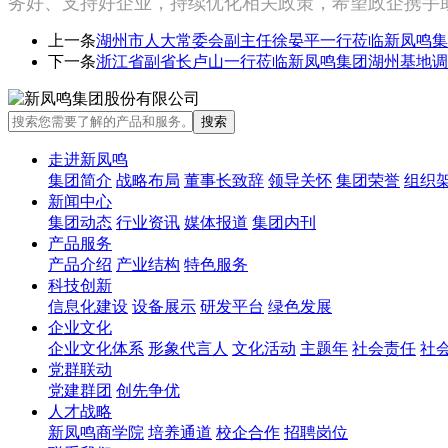
务好、支持好企业，持续优化相关政策，希望政企携手助
上一条
湖州市人大常委会副主任徐晏平一行莅临新凤鸣集
下一条
浙江省副省长卢山一行莅临新凤鸣集团湖州基地调
走进新凤鸣
集团简介
战略布局
董事长致辞
领导关怀
集团荣誉
组织
新闻中心
集团动态
行业资讯
媒体报道
集团内刊
产品服务
产品介绍
产业结构
特色服务
科技创新
信息化建设
设备展示
研发平台
绿色发展
企业文化
企业文化体系
形象代言人
文化活动
主题年
社会责任
社
党群联动
党建群团
创先争优
人才战略
新凤鸣商学院
培养通道
校企合作
招聘岗位